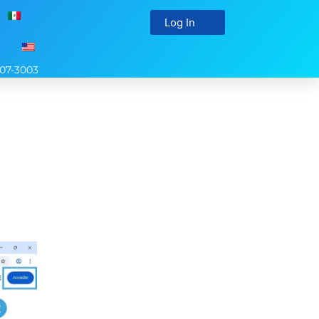
Log In
107-3003