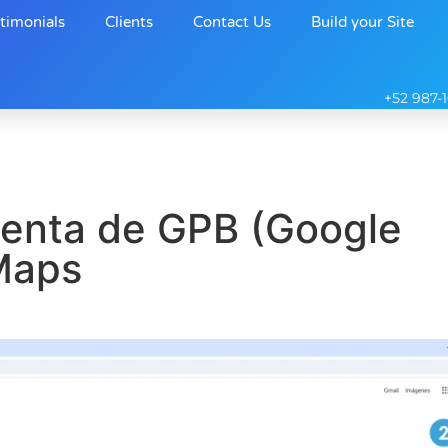
timonials
Clients
Contact Us
Build your Site
+52 987-
uenta de GPB (Google
 Maps