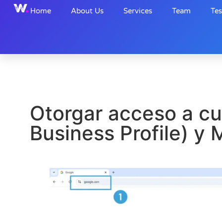
Home
About Us
Services
Team
Tes
Otorgar acceso a c
Business Profile) y