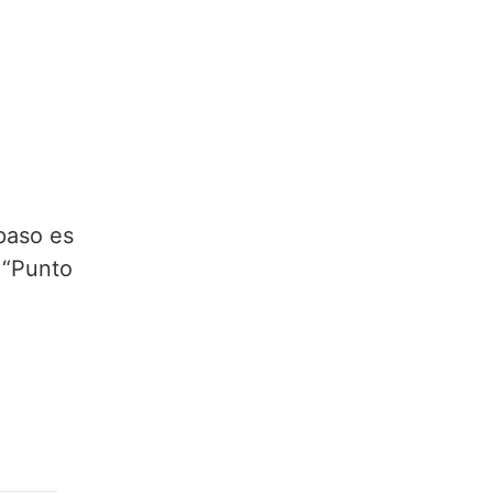
 paso es
 “Punto