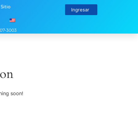
 Sitio
Ingresar
107-3003
zon
hing soon!