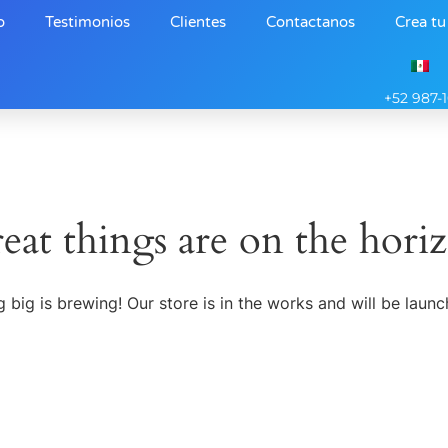
o
Testimonios
Clientes
Contactanos
Crea tu
+52 987-
eat things are on the hori
 big is brewing! Our store is in the works and will be launc