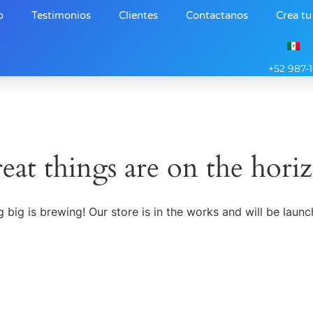
o
Testimonios
Clientes
Contactanos
Crea tu
+52 987-
eat things are on the hori
 big is brewing! Our store is in the works and will be launc