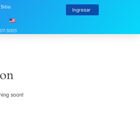
 Sitio
Ingresar
107-3003
zon
hing soon!